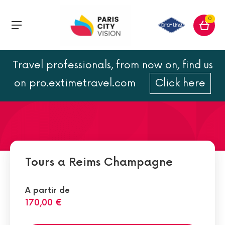
0
Travel professionals, from now on, find us
A Opéra de Reims
on pro.extimetravel.com
Click here
Tours a Reims Champagne
A partir de
170,00 €