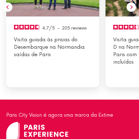
4.7
/
5
-
205
reviews
Visita guiada às praias do
Visita gui
Desembarque na Normandia
D na Norm
saídas de Paris
Paris com
incluídos
Paris City Vision é agora uma marca da Extime