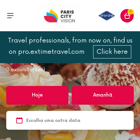
0
Travel professionals, from now on, find us
Página inicial
Gastronomia
Almoço Cruzeiro
on pro.extimetravel.com
Click here
Almoço Cruzeiro
0
excursão(ões)
Hoje
Amanhã