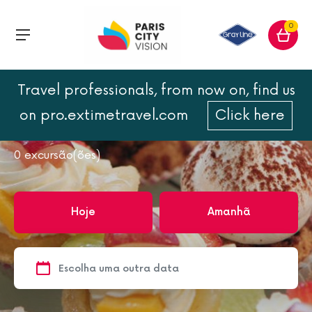
0
Travel professionals, from now on, find us
Página inicial
Gastronomia
Jantar Cruzeiro
on pro.extimetravel.com
Click here
Jantar Cruzeiro
0
excursão(ões)
Hoje
Amanhã