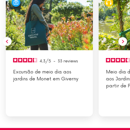
4.3
/
5
-
33
reviews
Excursão de meio dia aos
Meio dia d
jardins de Monet em Giverny
aos Jardin
partir de 