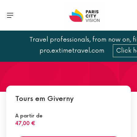
Travel professionals, from now on, f
Mapa de Giverny
pro.extimetravel.com
Click 
Tours em Giverny
A partir de
47,00 €