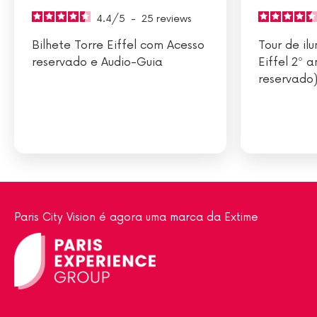
4.4
/
5
-
25
reviews
Bilhete Torre Eiffel com Acesso
Tour de il
reservado e Audio-Guia
Eiffel 2º 
reservado
Paris City Vision é agora uma marca da Extime