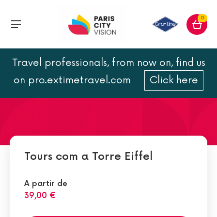
0
Travel professionals, from now on, find us
Madame Brasserieem Paris
on pro.extimetravel.com
Click here
Tours com a Torre Eiffel
A partir de
39,00 €