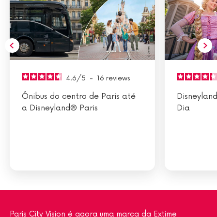
4.6
/
5
-
16
reviews
Ônibus do centro de Paris até
Disneyland
a Disneyland® Paris
Dia
Paris City Vision é agora uma marca da Extime