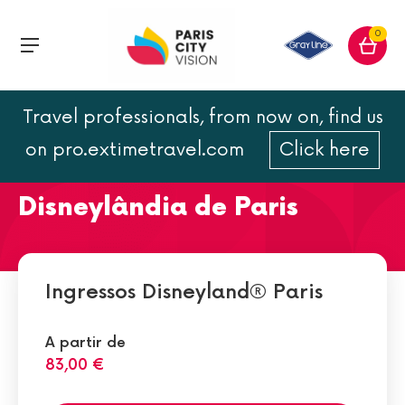
0
Travel professionals, from now on, find us
Big Thunder Moutain :
on pro.extimetravel.com
Click here
montanhas-russas da
Disneylândia de Paris
Ingressos Disneyland® Paris
A partir de
83,00 €