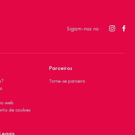
Sigam-nos no :
Parceiros
s?
Torne-se parceiro
co
tio web
nto de cookies
Legais