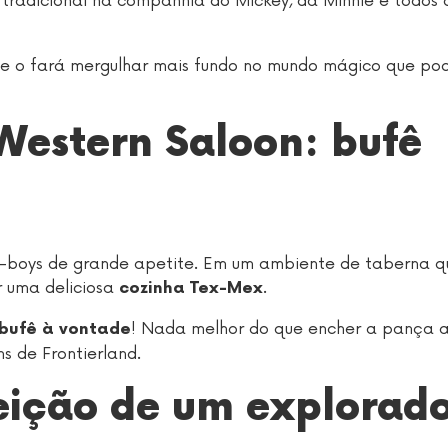
 tradicional na companhia do Mickey, da Minnie e todos 
 que o fará mergulhar mais fundo no mundo mágico que p
 Western Saloon: bufê
w-boys de grande apetite. Em um ambiente de taberna q
r uma deliciosa
.
cozinha Tex-Mex
! Nada melhor do que encher a pança 
bufê à vontade
s de Frontierland.
feição de um explorad