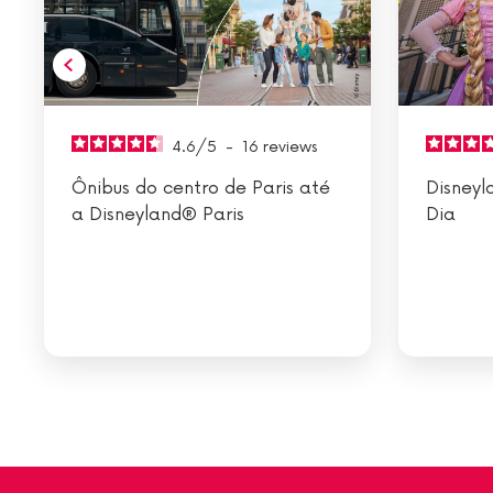
4.6
/
5
-
16
reviews
Ônibus do centro de Paris até
Disneyl
a Disneyland® Paris
Dia