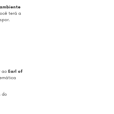
ambiente
Você terá a
spor.
r ao
Earl of
temática
s do