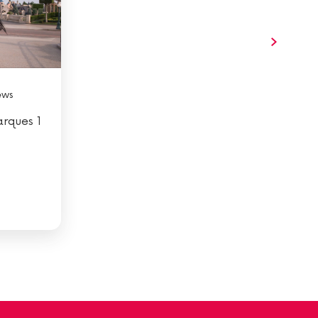
ews
arques 1