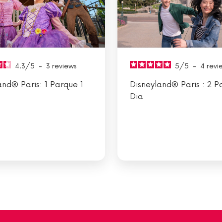
4.3
/
5
-
3
reviews
5
/
5
-
4
revi
and® Paris: 1 Parque 1
Disneyland® Paris : 2 P
Dia