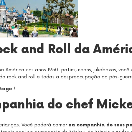
Rock and Roll da Améri
a América nos anos 1950: patins, neons, jukeboxes, você v
 do rock and roll e todas a despreocupação do pós-guerr
tage !
panhia do chef Micke
crianças. Você poderá comer
na companhia de seus p