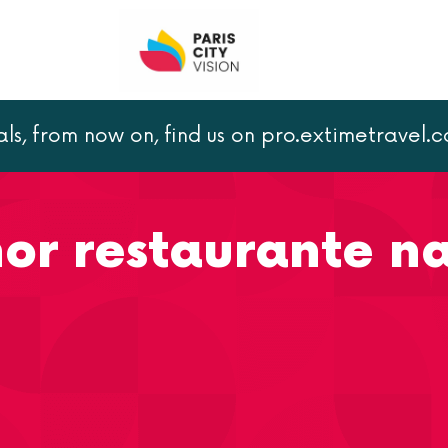
als, from now on, find us on pro.extimetravel.
land® Paris
Encontre o melhor restaurante na Disney Villag
or restaurante n