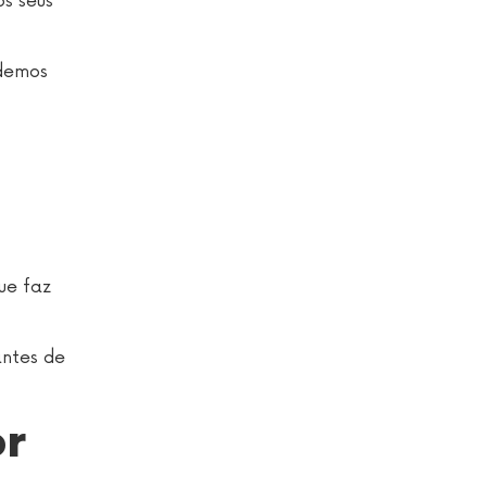
os seus
odemos
ue faz
antes de
or