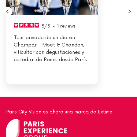
5
/
5
-
1
reviews
Tour privado de un día en
Champán : Moet & Chandon,
viticultor con degustaciones y
catedral de Reims desde París
(1-7)
Paris City Vision es ahora una marca de Extime