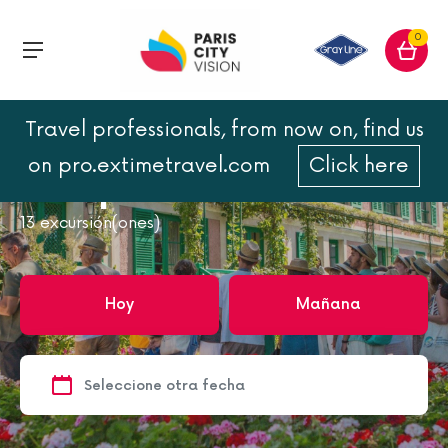
0
Travel professionals, from now on, find us
Inicio
París para familias
on pro.extimetravel.com
Click here
París para familias
13
excursión(ones)
Hoy
Mañana