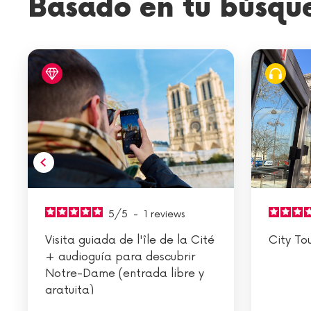
Basado en tu búsqu
5
/
5
-
1
reviews
Visita guiada de l'île de la Cité
City To
+ audioguía para descubrir
Notre-Dame (entrada libre y
gratuita)