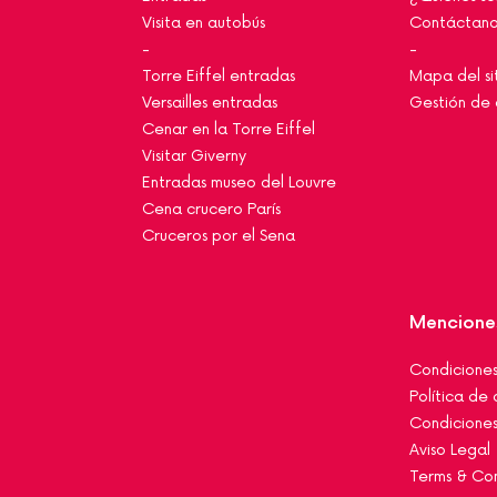
Visita en autobús
Contáctano
-
-
Torre Eiffel entradas
Mapa del si
Versailles entradas
Gestión de 
Cenar en la Torre Eiffel
Visitar Giverny
Entradas museo del Louvre
Cena crucero París
Cruceros por el Sena
Mencione
Condiciones 
Política de
Condiciones
Aviso Legal
Terms & Con