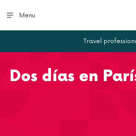
Menu
Travel profession
Inicio
París
Dos días en París: circuitos y visitas
Dos días en París