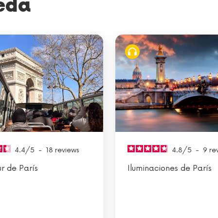
eda
4.4
/
5
-
18
reviews
4.8
/
5
-
9
re
ur de París
Iluminaciones de París