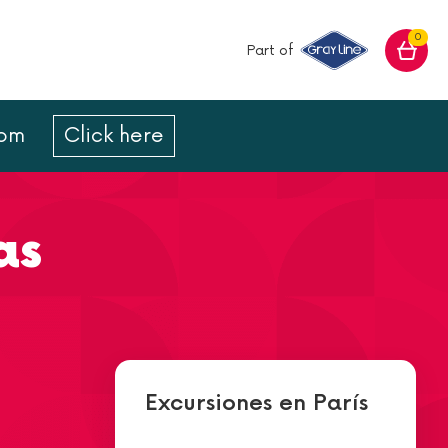
0
Part of
com
Click here
as
Excursiones en París