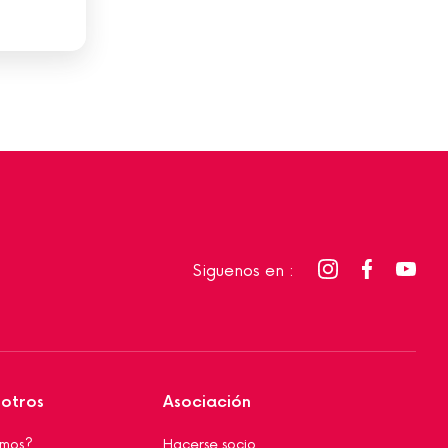
Siguenos en :
sotros
Asociación
omos?
Hacerse socio