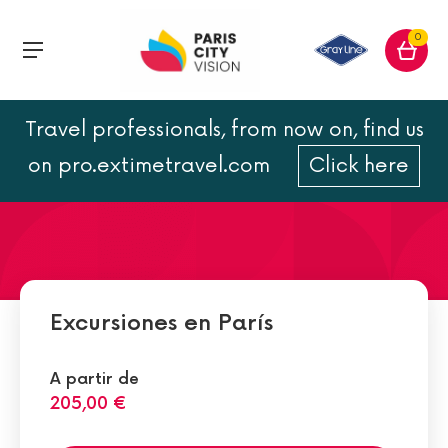
0
Travel professionals, from now on, find us
Las habitaciones de hotel
on pro.extimetravel.com
Click here
más románticas de París
Excursiones en París
A partir de
205,00 €