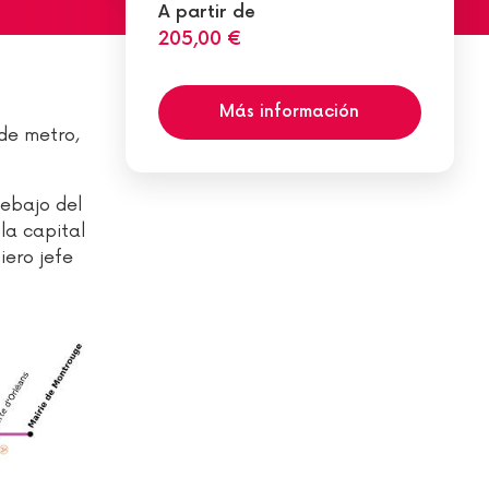
A partir de
205,00 €
Más información
de metro,
debajo del
la capital
iero jefe