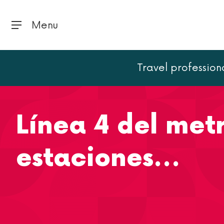
Menu
Travel profession
Inicio
París
Línea 4 del metro de París: trazado, est
Línea 4 del metr
estaciones...