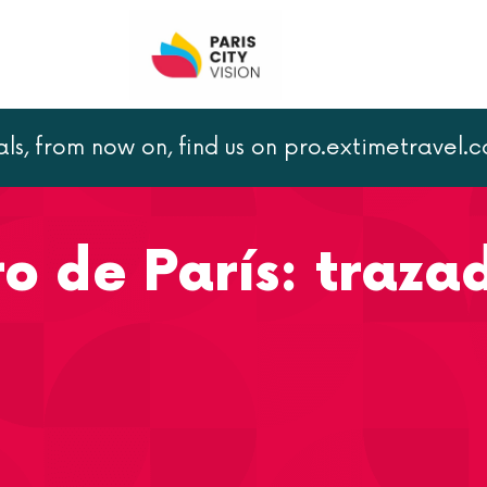
als, from now on, find us on pro.extimetravel.
aciones...
o de París: traza