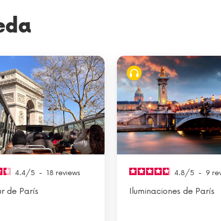
eda
4.4
/
5
-
18
reviews
4.8
/
5
-
9
re
ur de París
Iluminaciones de París