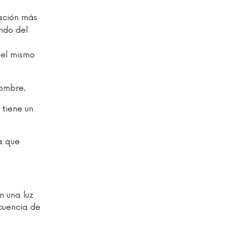
tación más
ando del
del mismo
ombre.
 tiene un
ta que
n una luz
cuencia de