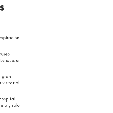
s
nspiración
museo
Lyrique, un
n gran
visitar el
hospital
sla y solo