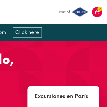
0
Part of
com
Click here
do,
Excursiones en París