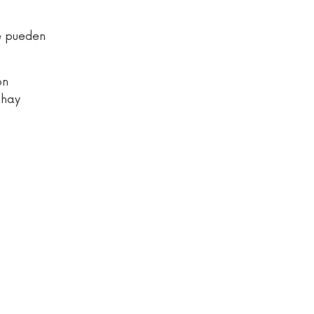
se pueden
on
 hay