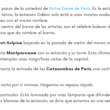
s pasos de la catedral de
Notre Dame de París
. Es la es
io latino, la estación Odéon solo está a unos minutos and
useo con el mismo nombre.
centro del barrio de los artistas con el célebre bulevar 
esia que da nombre al barrio.
bajando en la parada de metro del mismo n
int-Sulpice
asta
con su estación y su torre. Esta última
Montparnasse
emplar unas magníficas vistas de la capital.
hasta la entrada de las
, una visi
Catacumbas de París
visita por sí mismas. Hagamos un repaso rápido
particular. Está iluminada por unas lámparas que difunde
s blancas de la estación, se diría que estamos en una se