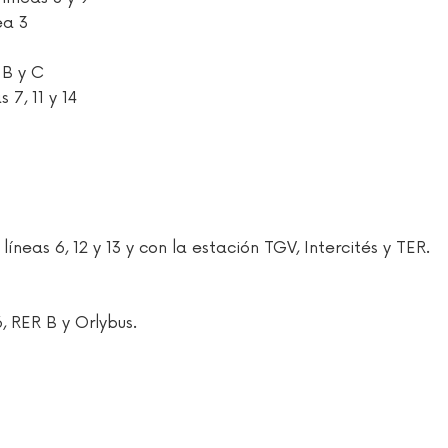
ea 3
 B y C
 7, 11 y 14
líneas 6, 12 y 13 y con la estación TGV, Intercités y TER.
, RER B y Orlybus.