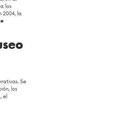
a los
 2004, la
de
useo
rativas. Se
ión, los
, el