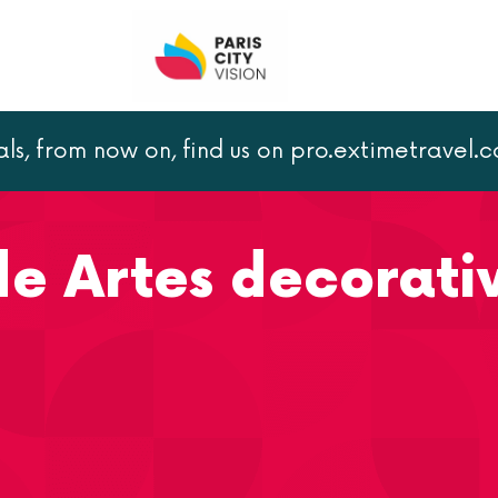
als, from now on, find us on pro.extimetravel.
Departamento de Artes decorativas
e Artes decorati