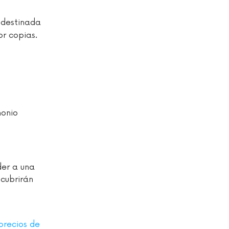
 destinada
or copias.
monio
der a una
scubrirán
precios de