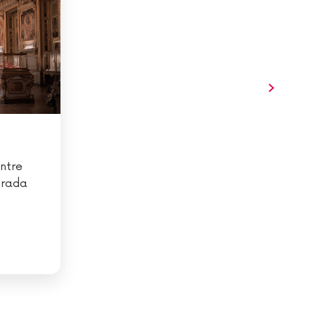
ntre
trada