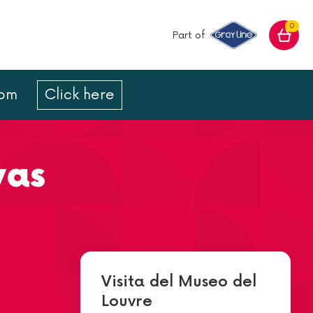
0
Part of
com
Click here
vas
Visita del Museo del
Louvre