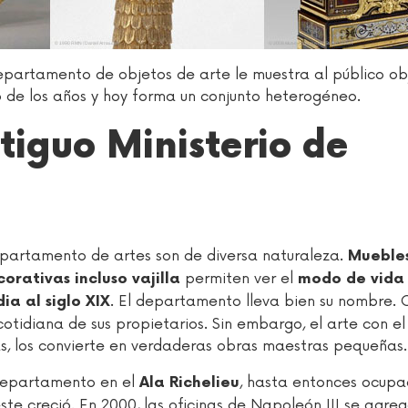
epartamento de objetos de arte le muestra al público ob
o de los años y hoy forma un conjunto heterogéneo.
tiguo Ministerio de
partamento de artes son de diversa naturaleza.
Muebles
permiten ver el
orativas incluso vajilla
modo de vida 
. El departamento lleva bien su nombre.
ia al siglo XIX
tidiana de sus propietarios. Sin embargo, el arte con el
vas, los convierte en verdaderas obras maestras pequeñas.
 departamento en el
, hasta entonces ocupa
Ala Richelieu
ste creció. En 2000, las oficinas de Napoleón III se agre