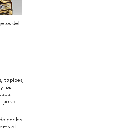
jetos del
, tapices,
y los
 Cada
 que se
do por las
garon al