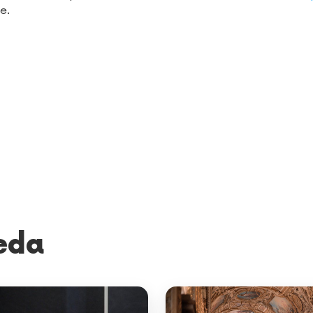
e.
eda