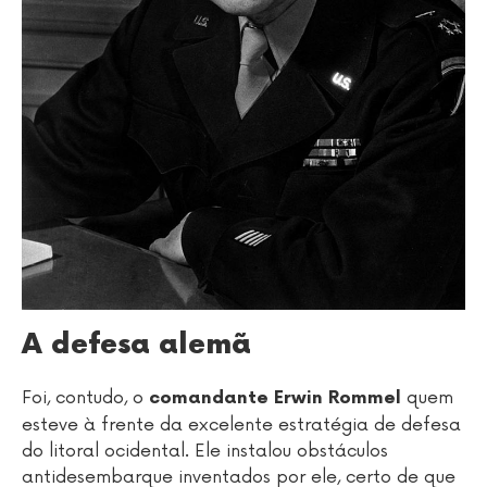
A defesa alemã
Foi, contudo, o
quem
comandante Erwin Rommel
esteve à frente da excelente estratégia de defesa
do litoral ocidental. Ele instalou obstáculos
antidesembarque inventados por ele, certo de que