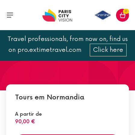
0
Travel professionals, from now on, find us
A história da Normandia
on pro.extimetravel.com
Click here
Tours em Normandia
A partir de
90,00 €