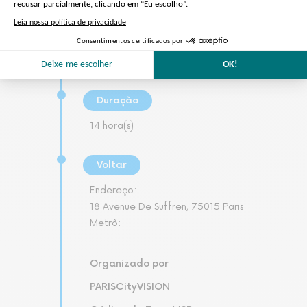
embaixador da Extime Travel
Metrô:
Bir Hakeim
, Champ de Mars
Tour Eiffel
Duração
14 hora(s)
Voltar
Endereço:
18 Avenue De Suffren, 75015 Paris
Metrô:
Organizado por
PARISCityVISION