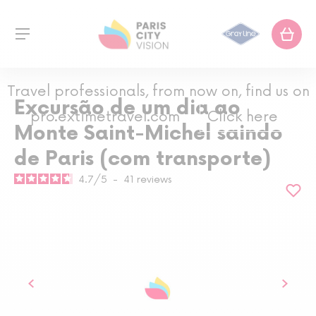
Travel professionals, from now on, find us on
Excursão de um dia ao
pro.extimetravel.com
Click here
Monte Saint-Michel saindo
de Paris (com transporte)
4.7
/
5
-
41
reviews