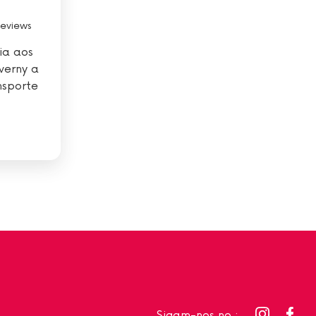
reviews
ia aos
verny a
nsporte
Sigam-nos no :