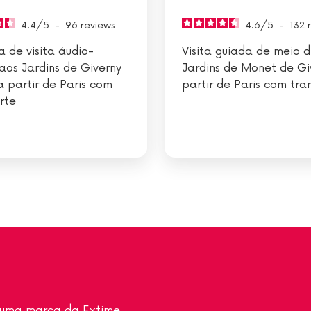
4.4
/
5
-
96
reviews
4.6
/
5
-
132
a de visita áudio-
Visita guiada de meio d
aos Jardins de Giverny
Jardins de Monet de Gi
 partir de Paris com
partir de Paris com tra
rte
a uma marca da Extime