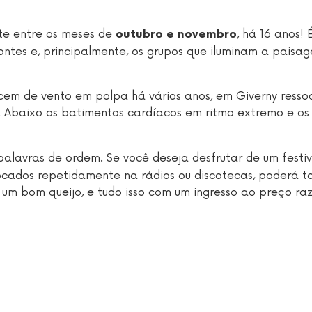
te entre os meses de
, há 16 anos!
outubro e novembro
zontes e, principalmente, os grupos que iluminam a paisa
ecem de vento em polpa há vários anos, em Giverny ress
. Abaixo os batimentos cardíacos em ritmo extremo e os
palavras de ordem. Se você deseja desfrutar de um festiv
tocados repetidamente na rádios ou discotecas, poderá
um bom queijo, e tudo isso com um ingresso ao preço ra