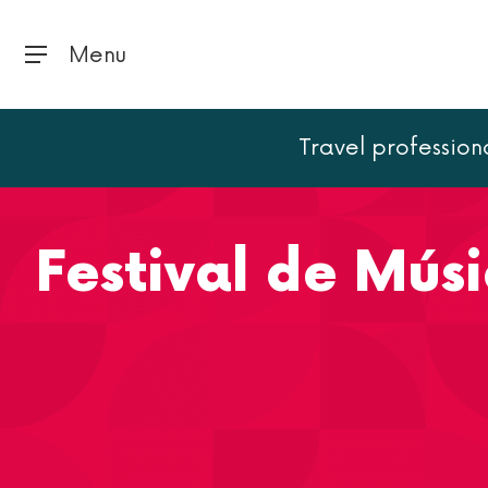
Menu
Travel profession
Página inicial
Giverny
Festival de Música de Givern
Festival de Mús