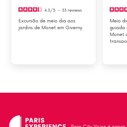
4.3
/
5
-
33
reviews
Excursão de meio dia aos
Meio di
jardins de Monet em Giverny
guiada 
Monet a
transpo
Paris City Vision é agor