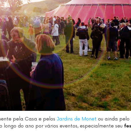
lmente pela Casa e pelos
Jardins de Monet
ou ainda pelo
 longo do ano por vários eventos, especialmente seu
fe