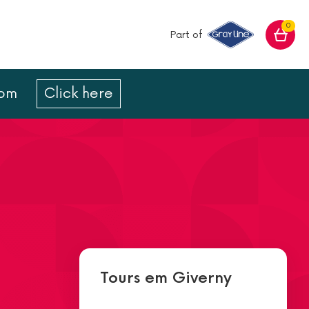
0
Part of
com
Click here
Tours em Giverny