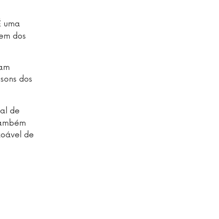
 É uma
gem dos
oam
 sons dos
al de
 também
zoável de