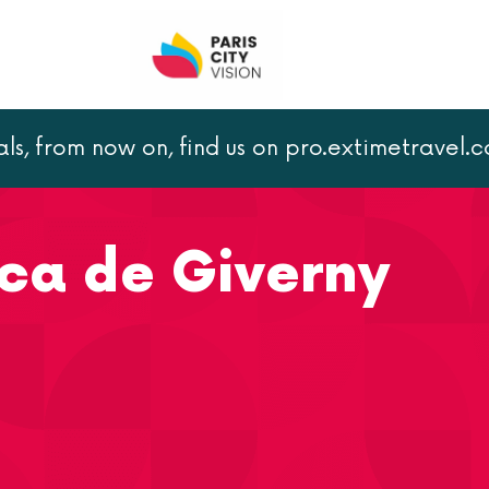
als, from now on, find us on pro.extimetravel.
y
ica de Giverny