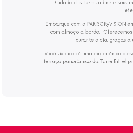
Cidade das Luzes, admirar seus 
efe
Embarque com a PARISCityVISION e
com almoço a bordo. Oferecemos 
durante o dia, graças a
Você vivenciará uma experiência inesq
terraço panorâmico da Torre Eiffel pr