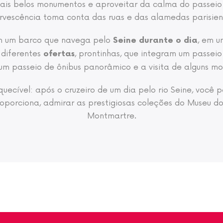
mais belos monumentos e aproveitar da calma do passe
rvescência toma conta das ruas e das alamedas parisien
m um barco que navega pelo
, em u
Seine durante o dia
diferentes
, prontinhas, que integram um passei
ofertas
 um passeio de ônibus panorâmico e a visita de alguns 
uecível: após o cruzeiro de um dia pelo rio Seine, você p
oporciona, admirar as prestigiosas coleções do Museu do L
Montmartre.