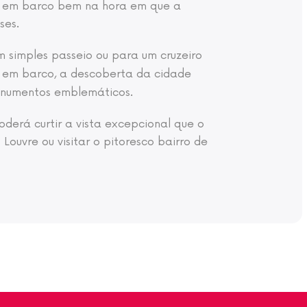
io em barco bem na hora em que a
ses.
m simples passeio ou para um cruzeiro
o em barco, a descoberta da cidade
monumentos emblemáticos.
oderá curtir a vista excepcional que o
ouvre ou visitar o pitoresco bairro de