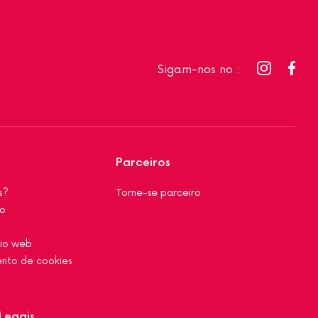
Sigam-nos no :
Parceiros
s?
Torne-se parceiro
co
tio web
nto de cookies
Legais