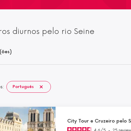
ros diurnos pelo rio Seine
(ões)
os:
Português
City Tour e Cruzeiro pelo 
4.6
/
5
-
25
revie