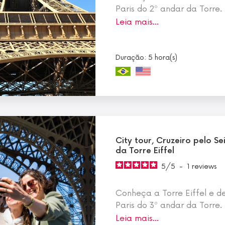
Paris do 2º andar da Torre.
Leia mais…
Duração: 5 hora(s)
City tour, Cruzeiro pelo 
da Torre Eiffel
5
/
5
-
1
reviews
Conheça a Torre Eiffel e d
Paris do 3º andar da Torre.
Leia mais…