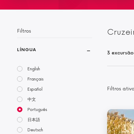
Cruzei
Filtros
LÍNGUA
3 excursão
English
Français
Filtros ativ
Español
中文
Português
日本語
Deutsch