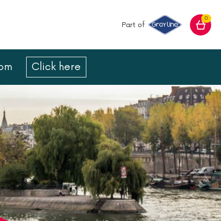
0
Part of
com
Click here