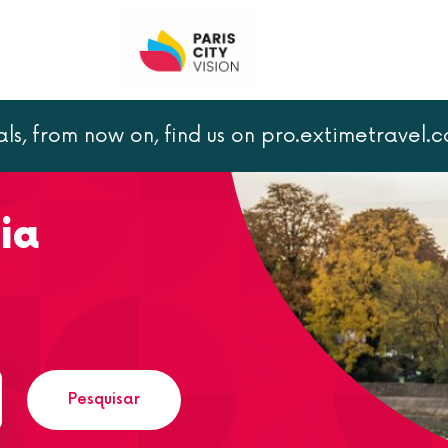
als, from now on, find us on pro.extimetravel.
ro durante o dia
ia
Pesquisar