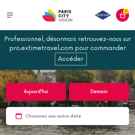
0
Professionnel, désormais retrouvez-nous sur
Accueil
Paris
Croisières
Croisières de jour
pro.extimetravel.com pour commander
Croisières de jour
Accéder
3
excursion(s)
Aujourd'hui
Demain