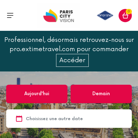
0
Professionnel, désormais retrouvez-nous sur
Accueil
Paris
pro.extimetravel.com pour commander
Paris
Accéder
17
excursion(s)
Aujourd'hui
Demain