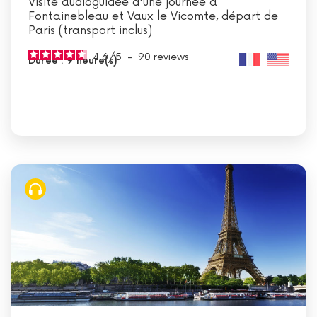
Visite audioguidée d'une journée à
Fontainebleau et Vaux le Vicomte, départ de
Paris (transport inclus)
4.6
/
5
-
90
reviews
Durée : 9 heure(s)