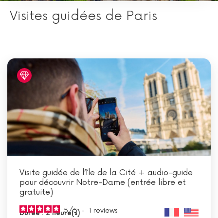
Visites guidées de Paris
Visite guidée de l’île de la Cité + audio-guide
pour découvrir Notre-Dame (entrée libre et
gratuite)
5
/
5
-
1
reviews
Durée : 2 heure(s)