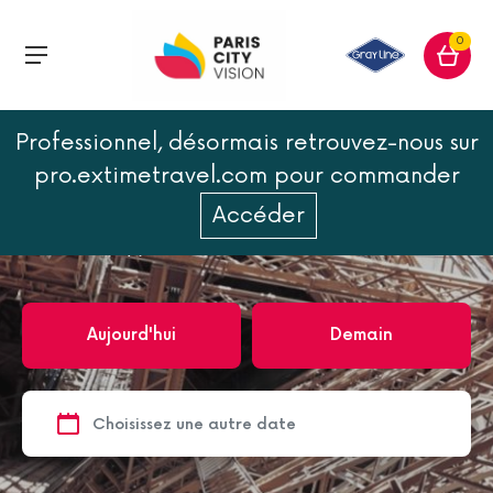
0
Professionnel, désormais retrouvez-nous sur
Accueil
Paris
Monuments de Paris
Tour Eiffel
pro.extimetravel.com pour commander
Tour Eiffel
Accéder
15
excursion(s)
Aujourd'hui
Demain