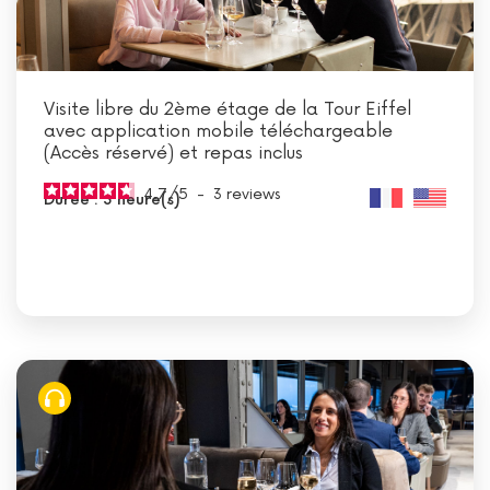
Visite libre du 2ème étage de la Tour Eiffel
avec application mobile téléchargeable
(Accès réservé) et repas inclus
4.7
/
5
-
3
reviews
Durée : 3 heure(s)