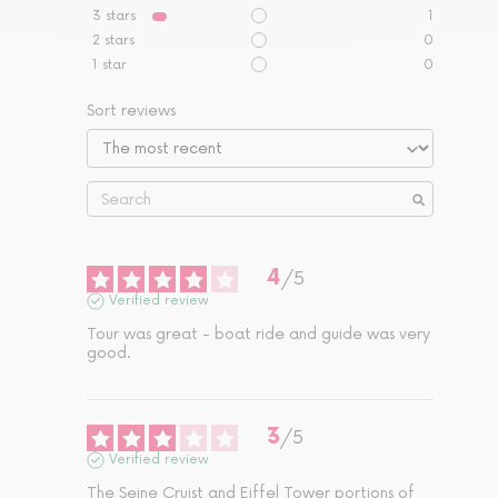
3
stars
1
2
stars
0
1
star
0
Sort reviews
4
/
5
Verified review
Tour was great - boat ride and guide was very 
good.
3
/
5
Verified review
The Seine Cruist and Eiffel Tower portions of 