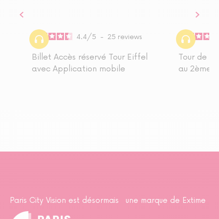
4.4
/
5
-
25
reviews
Billet Accès réservé Tour Eiffel
Tour de Vi
avec Application mobile
au 2ème ét
Paris City Vision est désormais une marque de Extime