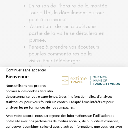
En raison de l'horaire de la montée
Tour Eiffel, le déroulement du tour
peut être inversé
Attention : de juin à août, une
partie de la visite se déroulera en
journée.
Pensez à prendre vos écouteurs
pour les commentaires de la
visite. Pour télécharger
l'application vous donnant accès
au commentaire audio, vous
utiliserez le QR code fourni par
notre équipe.
Sachez que, bien que vous ayez un
accès réservé pour entrer dans la
Tour Eiffel, il peut y avoir des
attentes au contrôle de sécurité.
Langues disponibles pour le tour de