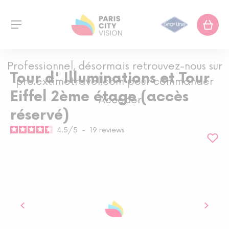
Professionnel, désormais retrouvez-nous sur
Tour d' Illuminations et Tour
pro.extimetravel.com pour commander
Eiffel 2ème étage (accès
Accéder
réservé)
4.5
/
5
-
19
reviews