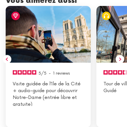
Vous aimerez aussi
5
/
5
-
1
reviews
Visite guidée de l’île de la Cité
Tour de vil
+ audio-guide pour découvrir
Guidé
Notre-Dame (entrée libre et
gratuite)