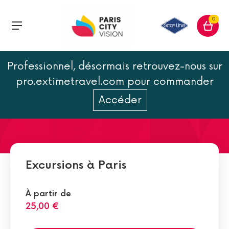
0
Professionnel, désormais retrouvez-nous sur
Visiter Paris en 2 jours :
pro.extimetravel.com pour commander
circuits et visites
Accéder
Excursions à Paris
À partir de
25,00 €