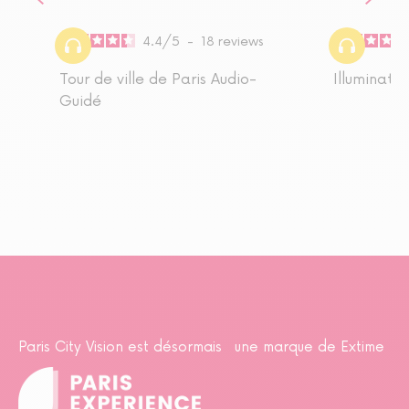
4.4
/
5
-
18
reviews
Tour de ville de Paris Audio-
Illuminatio
Guidé
Paris City Vision est désormais une marque de Extime