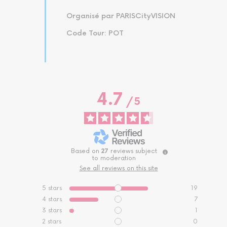
Organisé par PARISCityVISION
Code Tour: POT
4.7
/
5
Based on
27
reviews subject
to moderation
See all reviews on this site
5
stars
19
4
stars
7
3
stars
1
2
stars
0