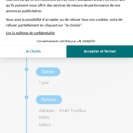
Départ
Adresse :
Arrêt TootBus
(Présentez votre billet à n'importe
quel arrêt TootBus à Paris)
Métro :
Durée
1 jour
Retour
Adresse :
Arrêt Tootbus
PARIS
Métro :