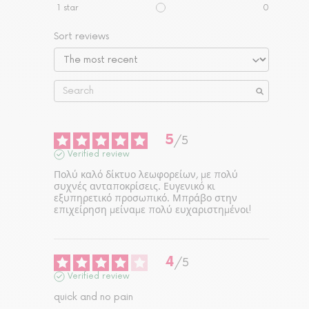
1
star
0
Sort reviews
5
/
5
Verified review
Πολύ καλό δίκτυο λεωφορείων, με πολύ 
συχνές ανταποκρίσεις. Ευγενικό κι 
εξυπηρετικό προσωπικό. Μπράβο στην 
επιχείρηση μείναμε πολύ ευχαριστημένοι!
4
/
5
Verified review
quick and no pain