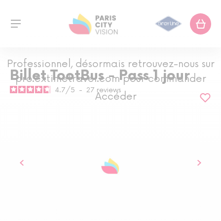
Professionnel, désormais retrouvez-nous sur
Billet TootBus - Pass 1 jour
pro.extimetravel.com pour commander
4.7
/
5
-
27
reviews
Accéder