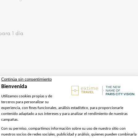
para 1 día
e el piso superior de nuestros autobuses descapotables, 
la ciudad que elegir los lugares que desea ver y bajarse
a visitar.
a visitar.
ada para este Paris Discovery tour está disponible en 
os, los comentarios dedicados harán que pasen un rato div
ra vez que lo utilice y para un número ilimitado de veces 