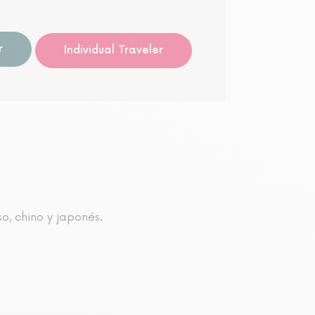
Visita 
r
Individual Traveler
so, chino y japonés.