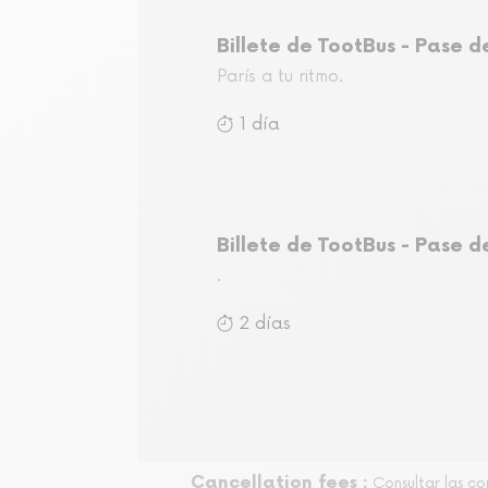
Billete de TootBus - Pase d
París a tu ritmo.
1 día
Billete de TootBus - Pase d
.
2 días
Cancellation fees :
Consultar las c