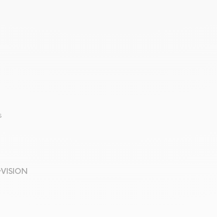
s
yVISION