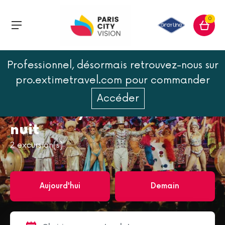
0
Professionnel, désormais retrouvez-nous sur
Accueil
Paris la nuit
pro.extimetravel.com pour commander
Croisière / Tour de ville de nuit
Accéder
Croisière / Tour de ville de
nuit
2
excursion(s)
Aujourd'hui
Demain