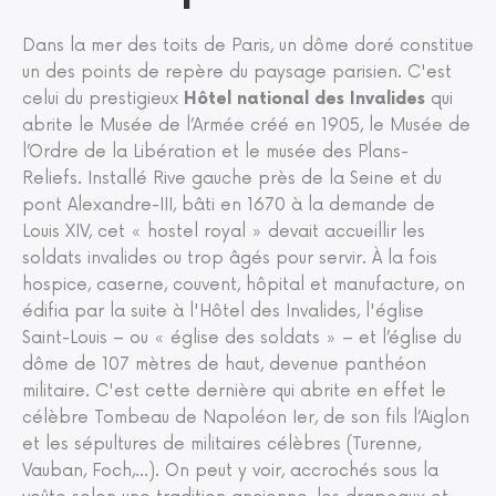
Dans la mer des toits de Paris, un dôme doré constitue
un des points de repère du paysage parisien. C'est
celui du prestigieux
Hôtel national des Invalides
qui
abrite le Musée de l’Armée créé en 1905, le Musée de
l’Ordre de la Libération et le musée des Plans-
Reliefs. Installé Rive gauche près de la Seine et du
pont Alexandre-III, bâti en 1670 à la demande de
Louis XIV, cet « hostel royal » devait accueillir les
soldats invalides ou trop âgés pour servir. À la fois
hospice, caserne, couvent, hôpital et manufacture, on
édifia par la suite à l'Hôtel des Invalides, l'église
Saint-Louis – ou « église des soldats » – et l’église du
dôme de 107 mètres de haut, devenue panthéon
militaire. C'est cette dernière qui abrite en effet le
célèbre Tombeau de Napoléon Ier, de son fils l’Aiglon
et les sépultures de militaires célèbres (Turenne,
Vauban, Foch,…). On peut y voir, accrochés sous la