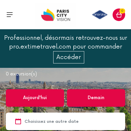
0
Professionnel, désormais retrouvez-nous sur
Accueil
Paris
Monuments de Paris
pro.extimetravel.com pour commander
Hôtel des Invalides
Accéder
Hôtel des Invalides
0
excursion(s)
Aujourd'hui
Demain