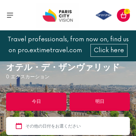
0
Travel professionals, from now on, find us
トップページ
パリ
パリの名所
on pro.extimetravel.com
Click here
オテル・デ・ザンヴァリッド
オテル・デ・ザンヴァリッド
0
エクスカーション
今日
明日