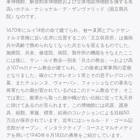
事博物館、解放勲章博物館および立体地図博物館を擁する名
高いホテル・ナショナル・デ・ザンヴァリッド（国立廃兵
院）なのです。
1670年にルイ14世の命で建てられ、
セーヌ川
とアレクサン
ドル３世橋に近い左岸に位置するこの「王立収容所」は傷病
兵や高齢で務められなくなった兵士らを迎えるものでした。
施療院、兵舎、修道院、病院、製作所の機能をそなえたここ
には後に、サン・ルイ教会―別名「兵士の教会」―および高
さ107ｍのドーム教会が建てられ、この後者は軍事用の霊廟
となりました。確かにナポレオン１世とその息子レグロンの
墓、またテュレンヌ、ヴォーバン、フォッシュなどの著名な
将軍たちの廟が置かれているのはこのドーム教会です。そこ
では更に、敵軍から取った旗や幟が古い伝統に従って丸天井
に掛けてあるのが見られます。この博物館には武器、護身
具、砲類、軍服、標章、絵画のコレクションによる目録50
万点が保存されています。近年にはシャルル・ド・ゴール記
念館がオープン、インタラクティブ・コースとマルチメディ
アを用いて1940年６月18日の勇将をご紹介しています。