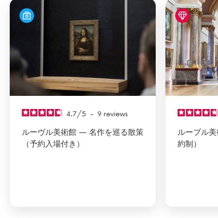
4.7
/
5
-
9
reviews
ルーヴル美術館 ― 名作を巡る散策
ルーブル美
（予約入場付き）
約制）