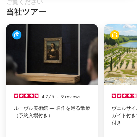
ご覧ください
当社ツアー
4.7
/
5
-
9
reviews
ルーヴル美術館 ― 名作を巡る散策
ヴェルサイ
（予約入場付き）
ガイド付き
付き