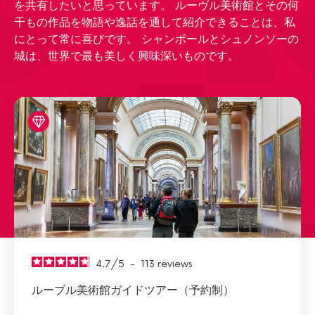
を共有したいと思っています。 ルーヴル美術館とその何
千もの作品を物語や逸話を通して紹介できることは、私
にとって常に喜びです。 シャンボールとシュノンソーの
城は、世界で最も美しく興味深いものです。
4.7
/
5
-
113
reviews
ルーブル美術館ガイドツアー（予約制）