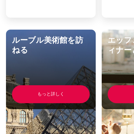
ルーブル美術館を訪
エッフ
ねる
ィナー
もっと詳しく