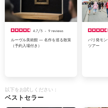
4.7
/
5
-
9
reviews
ルーヴル美術館 ― 名作を巡る散策
パリ発モン
（予約入場付き）
ツアー
以下をお試しください：
ベストセラー