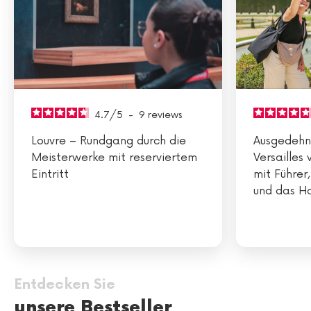
4.7
/
5
-
9
reviews
Louvre – Rundgang durch die
Ausgedehn
Meisterwerke mit reserviertem
Versailles 
Eintritt
mit Führer
und das Ha
Entdecken Sie
unsere Bestseller