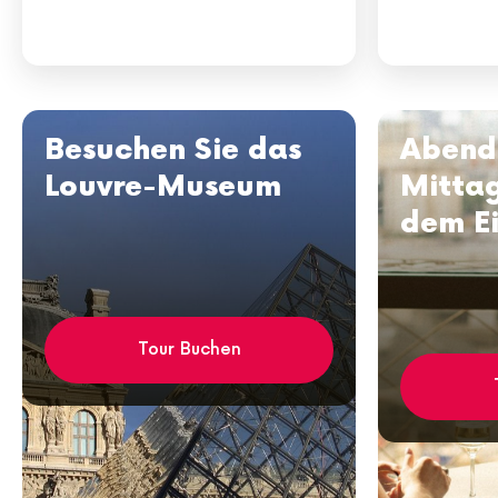
Besuchen Sie das
Abend
Louvre-Museum
Mittag
dem Ei
Tour Buchen