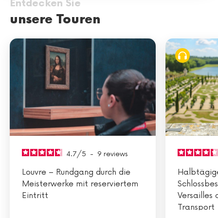
Entdecken Sie
unsere Touren
4.7
/
5
-
9
reviews
Louvre – Rundgang durch die
Halbtägig
Meisterwerke mit reserviertem
Schlossbes
Eintritt
Versailles 
Transport