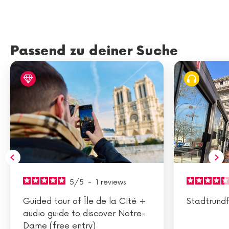
Passend zu deiner Suche
5
/
5
-
1
reviews
Guided tour of Île de la Cité +
Stadtrundf
audio guide to discover Notre-
Dame (free entry)