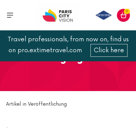
0
Travel professionals, from now on, find us
Zwei Tage in Paris: Touren
on pro.extimetravel.com
Click here
und Besichtigungen
Artikel in Veröffentlichung
.