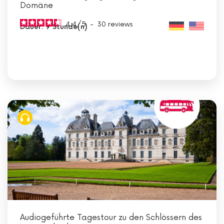
Domäne
4.4
/
5
-
30
reviews
Dauer: 9 Stunde(n)
Audiogeführte Tagestour zu den Schlössern des