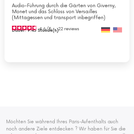
Audio-Führung durch die Gärten von Giverny,
Monet und das Schloss von Versailles
(Mittagessen und transport inbegriffen)
4.6
/
5
-
22
reviews
Dauer: 9:45 Stunde(n)
Möchten Sie während Ihres Paris-Aufenthalts auch
noch andere Ziele entdecken ? Wir haben für Sie die