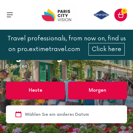
0
Travel professionals, from now on, find us
Home
Tagesausflüge von Paris aus
on pro.extimetravel.com
Click here
Tagesausflüge von Paris aus
8
Tour(en)
Heute
Morgen