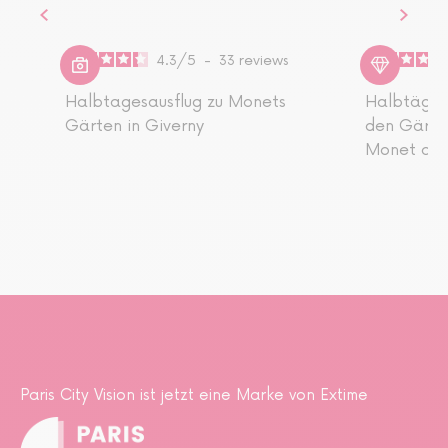
4.3
/
5
-
33
reviews
Halbtagesausflug zu Monets
Halbtägige
Gärten in Giverny
den Gärte
Monet ab P
Paris City Vision ist jetzt eine Marke von Extime