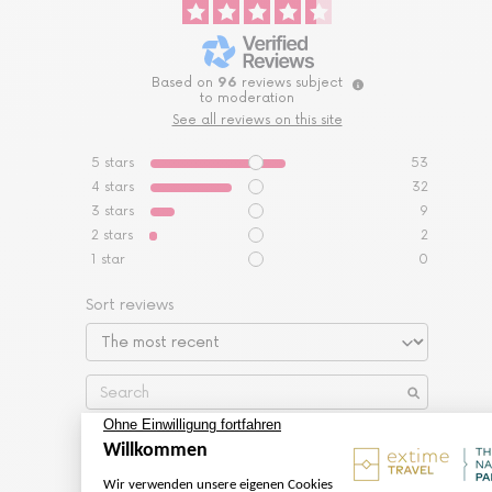
Based on
96
reviews subject
to moderation
See all reviews on this site
5
stars
53
4
stars
32
3
stars
9
2
stars
2
1
star
0
Sort reviews
3
/
5