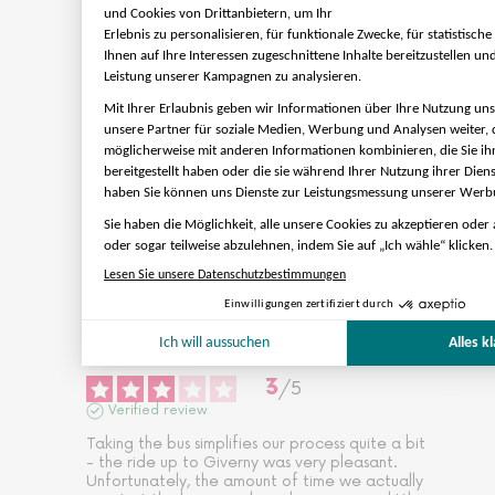
Verified review
Too much to see too little time
2
/
5
Verified review
I was very disappointed by the amount of time 
I had to be able to actually look around 
Giverny. I was expecting to have a few hours 
to walk around and really enjoy the place, and 
when we arrived I was told we had less than an 
hour to see everything. I wanted to have more 
time and now I know I would 
...
read more
3
/
5
Verified review
Taking the bus simplifies our process quite a bit 
- the ride up to Giverny was very pleasant. 
Unfortunately, the amount of time we actually 