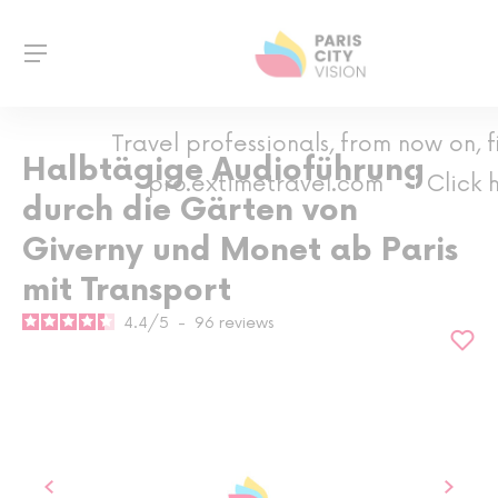
Travel professionals, from now on, f
Halbtägige Audioführung
pro.extimetravel.com
Click 
durch die Gärten von
Giverny und Monet ab Paris
mit Transport
4.4
/
5
-
96
reviews