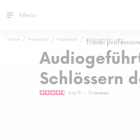
Menu
Home
Frankreich
Frankreich
Schlösser der Loire
Travel profession
Audiogeführ
Schlössern d
4.6
/
5
-
11
reviews