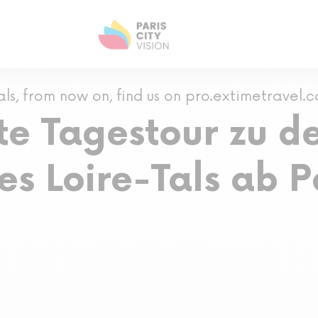
als, from now on, find us on pro.extimetravel.
te Tagestour zu d
es Loire-Tals ab P