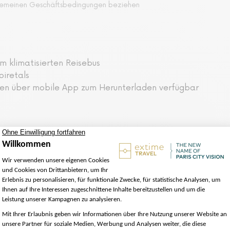
lgemeinen Geschäftsbedingungen beziehen
em klimatisierten Reisebus
oiretals
en über mobile App zum Herunterladen verfügbar
n Tag im Herzen des Loire-Tals in Frankreich und entdeck
und Cheverny, begleitet von unserem Audioguide.
 klimatisierten Reisebus nach Chambord. Sobald Sie sich 
ch vor Ihnen erhebt, beeindruckt sein. Seine beeindrucke
eines bevorzugten Zugangs gelangen Sie schnell ins Inner
hmte "doppelte Revolutionstreppe" auf die große Panora
 Park, während Sie den Erläuterungen zur Geschichte des Sc