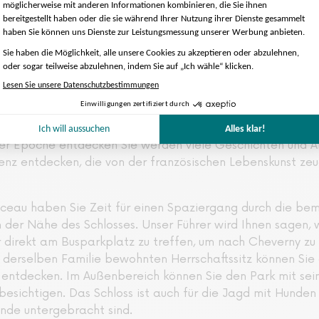
r Mitwirkung von Leonardo da Vinci im 16.
 fahren durch herrliche Landschaften, die für das Loire-Ta
 fahren zeitweise an der Loire entlang, was der Fahrt ein
iche, von Bäumen gesäumte Auffahrt entlang, die einen ung
udes, das aus dem Wasser aufzutauchen scheint, verleiht
es Chenonceau werden Sie die möblierten und blumengesc
 Epoche entdecken Sie werden viele Geschichten und An
enz entdecken, die von der französischen Lebenskunst zeu
ceau haben Sie Zeit für einen Spaziergang durch die be
n der Nähe des Schlosses. Unser Führer wird Ihnen sagen, 
r direkt am Busparkplatz zu treffen, um nach Cheverny zu
 derselben Familie bewohnten Herrschaftssitz können Sie 
entdecken. Im Außenbereich können Sie den Park mit sei
besichtigen. Das Schloss ist auch für die Jagd mit Hunde
unde untergebracht sind.