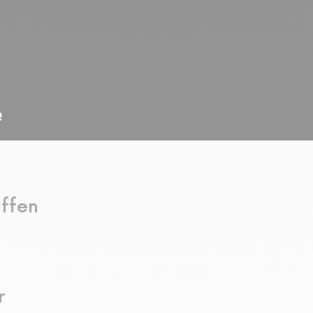
iffen
r