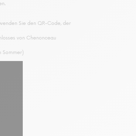
en.
erwenden Sie den QR-Code, der
Schlosses von Chenonceau
im Sommer)