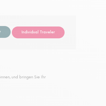
Audio-g
r
Individual Traveler
nnen, und bringen Sie Ihr