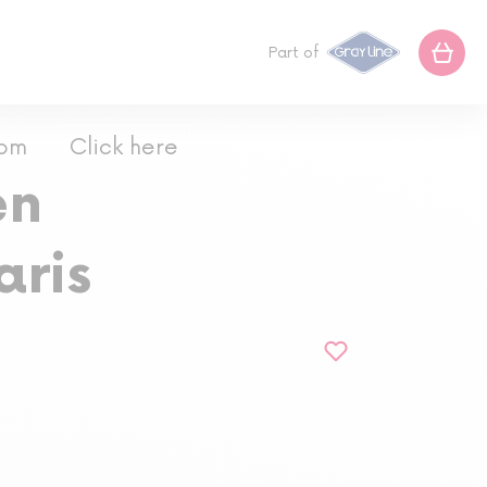
Part of
com
Click here
en
aris