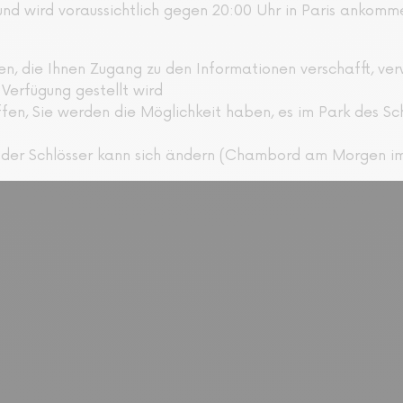
und wird voraussichtlich gegen 20:00 Uhr in Paris ankomm
n, die Ihnen Zugang zu den Informationen verschafft, v
 Verfügung gestellt wird
iffen, Sie werden die Möglichkeit haben, es im Park des 
ng der Schlösser kann sich ändern (Chambord am Morgen 