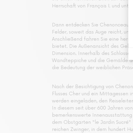
Herrschaft von François I. und unte
Dann entdecken Sie Chenonceau. Sie
Felder, soweit das Auge reicht, und
Anschließend fahren Sie eine herrl
bietet. Die Außenansicht des Gebä
Dimension. Innerhalb des Schloss
Wandteppiche und die Gemälde der
die Bedeutung der weiblichen Präs
Nach der Besichtigung von Chenon
Flusses Cher und ein Mittagessen i
werden eingeladen, den Reiseleite
In diesem seit über 600 Jahren von
bemerkenswerte Innenausstattung 
dem Obstgarten "le Jardin Sucré" 
reichen Zwinger, in dem hundert H