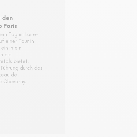
u den
b Paris
hen Tag im Loire-
uf einer Tour in
ein in ein
n die
etals bietet.
-Führung durch das
teau de
e Cheverny.