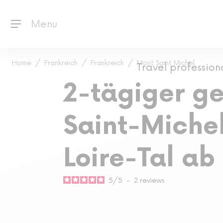
Menu
Home
Frankreich
Frankreich
Mont Saint Michel
Travel profession
2-tägiger ge
Saint-Michel
Loire-Tal ab
5
/
5
-
2
reviews