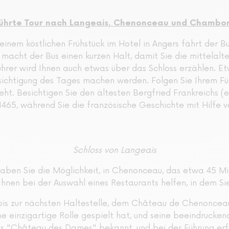
eführte Tour nach Langeais, Chenonceau und Chambo
nem köstlichen Frühstück im Hotel in Angers fährt der Bus
acht der Bus einen kurzen Halt, damit Sie die mittelalt
hrer wird Ihnen auch etwas über das Schloss erzählen. E
esichtigung des Tages machen werden. Folgen Sie Ihrem Füh
eht. Besichtigen Sie den ältesten Bergfried Frankreichs 
465, während Sie die französische Geschichte mit Hilfe v
Schloss von Langeais
aben Sie die Möglichkeit, in Chenonceau, das etwa 45 Min
d Ihnen bei der Auswahl eines Restaurants helfen, in dem S
is zur nächsten Haltestelle, dem Château de Chenonceau.
e einzigartige Rolle gespielt hat, und seine beeindruckend
als "Château des Dames" bekannt, und bei der Führung er