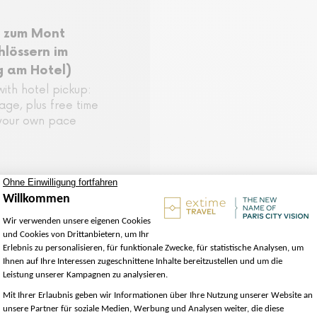
g zum Mont
hlössern im
g am Hotel)
with hotel pickup:
age, plus free time
 your own pace
lgemeinen Geschäftsbedingungen beziehen