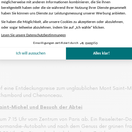
annten Fremdenführer und Dolmetscher
 Paris, je nach gewählter Tour
m 1. Tag
chten Monumente
ne-Hotel
isebus
uf eine Entdeckungsreise zum unglaublichen Mont Saint-Mi
, Chambord und Chenonceau.
aint-Michel und Besuch der Abtei
t um 7:15 Uhr vom Zentrum von Paris ab. Ein Reiseleiter-
 Normandie-Autobahn und nach dem Genuss der grünen fra