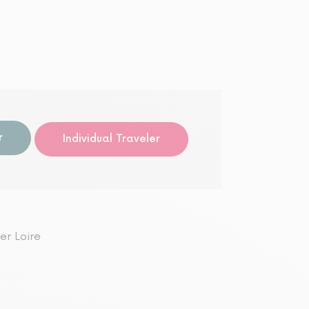
Geführ
r
Individual Traveler
er Loire