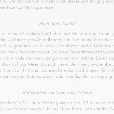
30 Uhr. Da Sie wahrscheinlich zu dieser Zeit hungrig sein 
ne Faust zu Mittag zu essen.
Mont Saint-Michel
e nehmen Sie einen Shuttlebus, der Sie über den Damm z
he « Wunder des Abendlandes » in Begleitung Ihres Reisel
 Rue, gesäumt von Museen, Geschäften und mittelalterlich
rreichen. Dort entdecken Sie diese Benediktinerabtei, di
de, ein Meisterwerk der gotischen Architektur. Besichti
t Blick auf das Meer. Danach bewundern Sie die atember
 Mont Saint-Michel, während Sie die Stadtmauern hinunt
n, in Souvenirläden stöbern oder eine köstliche Crêpe ge
Refektorium von Mont Saint-Michel
chel um 16:30 Uhr in Richtung Angers (ca. 2,5 Stunden ent
 übernachten werden. In der Nähe Ihres Hotels finden Sie