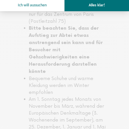
Wenn Sie die Option mit
Hotelabholung wählen, gilt diese
nur für das Zentrum von Paris
(Postleitzahl 75)
Bitte beachten Sie, dass der
Aufstieg zur Abtei etwas
anstrengend sein kann und für
Besucher mit
Gehschwierigkeiten eine
Herausforderung darstellen
könnte
Bequeme Schuhe und warme
Kleidung werden im Winter
empfohlen
Am 1. Sonntag jedes Monats von
November bis März, während der
Europäischen Denkmaltage (3.
Wochenende im September), am
25. Dezember, 1. Januar und 1. Mai