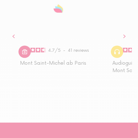
4.7
/
5
-
41
reviews
Mont Saint-Michel ab Paris
Audioguide
Mont Saint