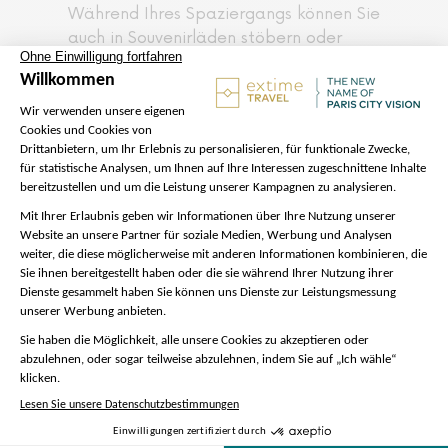
Während Ihres Spaziergangs können Sie
auch in Souvenirläden stöbern oder
Spezialitäten wie die berühmten
bretonischen Crêpes oder die Kekse
von Mère Poulard probieren.
Mit diesen Eindrücken im Gepäck
treffen Sie sich wieder mit Ihrem
Reiseleiter zur Abfahrt nach Paris um
16:30 Uhr. Die geplante Ankunftszeit in
unserem Pariser Büro ist gegen 21:45
Uhr, abhängig vom Verkehr.
Bitte beachten Sie :
Das Treffen mit unserem Paris
City Vision Vertreter findet
außerhalb des Hotels statt,
er/sie trägt eine rote Weste