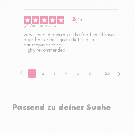
5
/
5
Verified review
Very nice and accurate. The food could have 
been better but I guess that's not a 
pariscityvision thing.

Highly recommended.
1
2
3
4
5
6
23
Passend zu deiner Suche