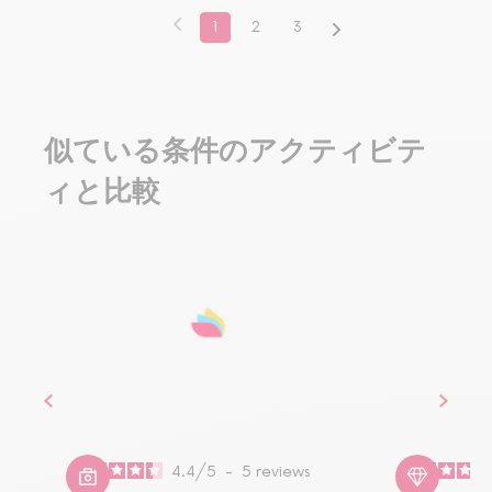
1
2
3
似ている条件のアクティビテ
ィと比較
4.4
/
5
-
5
reviews