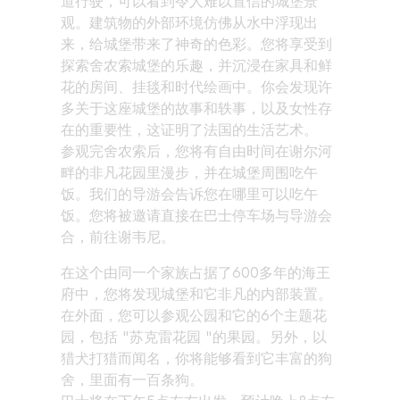
道行驶，可以看到令人难以置信的城堡景
观。建筑物的外部环境仿佛从水中浮现出
来，给城堡带来了神奇的色彩。您将享受到
探索舍农索城堡的乐趣，并沉浸在家具和鲜
花的房间、挂毯和时代绘画中。你会发现许
多关于这座城堡的故事和轶事，以及女性存
在的重要性，这证明了法国的生活艺术。
参观完舍农索后，您将有自由时间在谢尔河
畔的非凡花园里漫步，并在城堡周围吃午
饭。我们的导游会告诉您在哪里可以吃午
饭。您将被邀请直接在巴士停车场与导游会
合，前往谢韦尼。
在这个由同一个家族占据了600多年的海王
府中，您将发现城堡和它非凡的内部装置。
在外面，您可以参观公园和它的6个主题花
园，包括 "苏克雷花园 "的果园。另外，以
猎犬打猎而闻名，你将能够看到它丰富的狗
舍，里面有一百条狗。