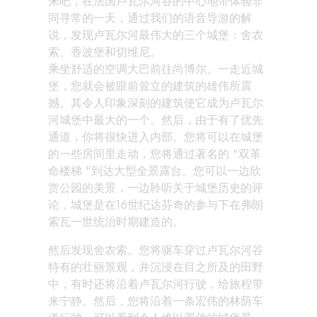
来吧，在法国卢瓦尔河谷的中心地带体验非
同寻常的一天，通过我们的语音导游的解
说，发现卢瓦尔河最伟大的三个城堡：舍农
索、香波堡和切维尼。
乘坐舒适的空调大巴前往尚博尔。一走近城
堡，您就会被眼前耸立的建筑的雄伟所震
撼。其令人印象深刻的建筑使它成为卢瓦尔
河城堡中最大的一个。然后，由于有了优先
通道，你将很快进入内部。您将可以在城堡
的一些房间里走动，您将通过著名的 "双革
命楼梯 "到达大型全景露台。您可以一边欣
赏公园的美景，一边聆听关于城堡历史的评
论，城堡是在16世纪达芬奇的参与下在弗朗
索瓦一世统治时期建造的。
然后发现舍农索。您将驱车穿过卢瓦尔河谷
特有的壮丽景观，并沉浸在目之所及的田野
中，有时还将沿着卢瓦尔河行驶，给旅程带
来宁静。然后，您将沿着一条宏伟的林荫车