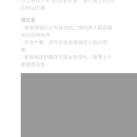
巴士将在下午5点左右出发，预计晚上8点左
右到达巴黎。
请注意
* 请使用我们公司提供的二维码来下载音频
评论应用程序。
* 不含午餐，您可在舍农索城堡公园内用
餐。
* 参观城堡的顺序可能会有变化（夏季上午
参观香波堡）