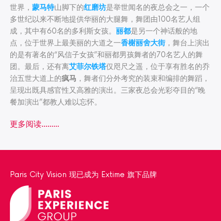
世界，
蒙马特
山脚下的
红磨坊
是举世闻名的夜总会之一，一个
多世纪以来不断地提供华丽的大腿舞，舞团由100名艺人组
成，其中有60名的多利斯女孩。
丽都
是另一个神话般的地
点，位于世界上最美丽的大道之一
香榭丽舍大街
，舞台上演出
的是有著名的“风信子女孩”和丽都男孩舞者的70名艺人的舞
团。最后，还有离
艾菲尔铁塔
仅咫尺之遥，位于享有胜名的乔
治五世大道上的
疯马
，舞者们分外考究的装束和编排的舞蹈，
呈现出既具感官性又高雅的演出。三家夜总会光彩夺目的“晚
餐加演出”都教人难以忘怀。
更多阅读...……
Paris City Vision 现已成为 Extime 旗下品牌