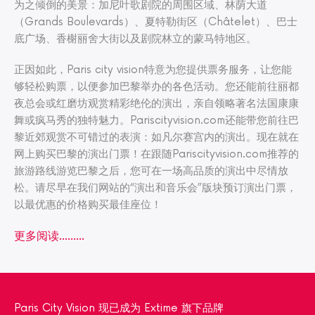
为之倾倒的美景：加尼叶歌剧院的周围区域、林荫大道
（Grands Boulevards）、夏特勒街区（Châtelet）、巴士
底广场、香榭丽舍大街以及剧院林立的蒙马特地区。
正因如此，Paris city vision特意为您提供票务服务，让您能
够轻松购票，以便参加巴黎举办的各色活动。您还能前往丽都
夜总会或红磨坊观赏精彩绝伦的演出，亲自领略著名法国康康
舞或疯马秀的独特魅力。Pariscityvision.com还能带您前往巴
黎近郊观赏不可错过的表演：如凡尔赛宫内的演出。现在就在
网上购买巴黎的演出门票！在跟随Pariscityvision.com推荐的
旅游路线游览巴黎之后，您可在一场高品质的演出中尽情放
松。请尽早在我们网站的“演出和音乐会”版块预订演出门票，
以最优惠的价格购买最佳座位！
更多阅读...……
Paris City Vision 现已成为 Extime 旗下品牌