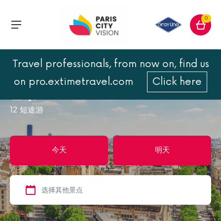
0
Travel professionals, from now on, find us
首页
巴黎
on pro.extimetravel.com
Click here
巴黎
12
短途游
今天
明天