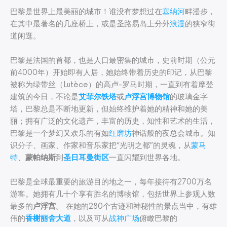
巴黎是世界上最美丽的城市！谁没有梦想过在
塞纳河
畔漫步，
在其中最著名的几座桥上，或是圣路易岛上分外
浪漫
的狭窄街
道闲逛。
巴黎是法国的首都，也是人口最密集的城市，史前时期（公元
前4000年）开始即有人居，她始终带着历史的印记，从巴黎
被称为绿带丝（Lutèce）的高卢-罗马时期，一直到有着摩登
建筑的今日，不论是
艾菲尔铁塔
或
卢浮宫博物馆
的玻璃金字
塔，巴黎总是不断地更新，但始终维护着她的精神和她的美
丽；拥有广泛的文化遗产，丰富的历史，知性和艺术的生活，
巴黎是一个梦幻又欢乐的有如
红磨坊
神话般的夜总会城市。知
识分子、画家、作家和音乐家把“光明之都”的灵魂，从
蒙马
特
、
蒙帕纳斯
到
圣日耳曼街区
一直闪耀到世界各地。
巴黎是全球最重要的旅游目的地之一，每年接待有2700万名
游客。她拥有几十个享有胜名的博物馆，包括世界上参观人数
最多的
卢浮宫
。 在她的280个古迹和神秘性的景点当中，有雄
伟的
香榭丽舍大道
，以及可从
战神广场
俯瞰巴黎的