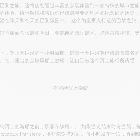
巴黎之旅。这将使您通过丰富的参观体验到一次特殊的城市之旅
的体验。语音解说将告诉你巴黎最重要的地区和纪念碑的历史，
浸在昨天和今天的巴黎氛围中。 这个为全家人打造的巴黎之旅
过香榭丽舍大街和圣日耳曼德佩的热闹街区、卢浮宫博物馆、奥
下，登上塞纳河的一小时游船。惊叹于塞纳河畔巴黎最负盛名的
。在带露台的全玻璃船上放松，让自己被这个河上旅行所诱惑，
在塞纳河上游船
河上的游船之前上埃菲尔铁塔）。 如果游览结束时有游船，你可以稍
e des Bateaux Parisiens，埃菲尔铁塔对面。每小时发车一次，