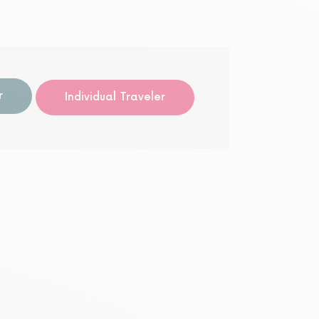
语音导
r
Individual Traveler