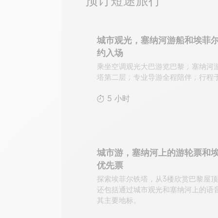
预订短途旅行
城市观光，塞纳河游船和埃菲
约入场
乘坐空调观光大巴游览巴黎 ; 塞纳河游
塔第二层 ; 专业导游全程陪伴 ; 行
5 小时
城市游，塞纳河上的游轮票和
优先票
探索埃菲尔铁塔，从3楼欣赏巴黎屋
还包括通过城市观光和塞纳河上的语
其主要地标。