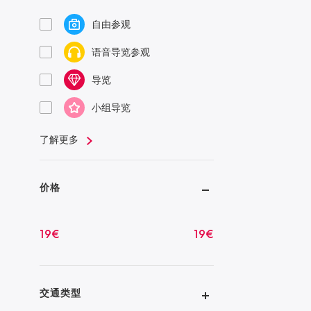
自由参观
语音导览参观
导览
小组导览
了解更多
价格
19
€
19
€
交通类型