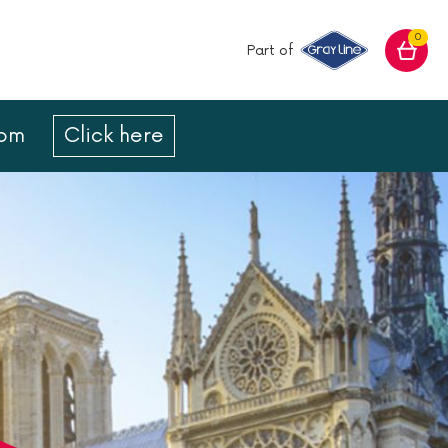
0
Part of
com
Click here