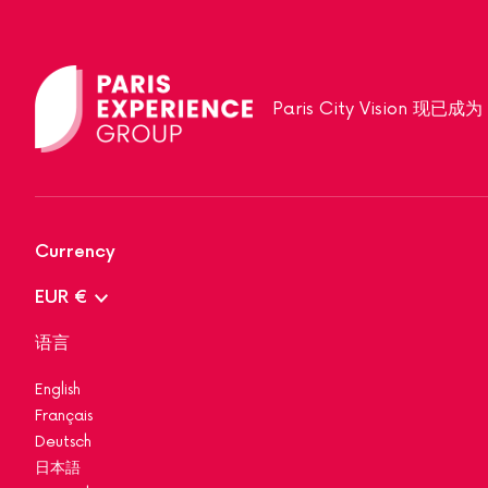
Paris City Vision 现已成
Currency
EUR €
语言
English
Français
Deutsch
日本語