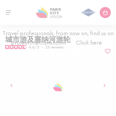
Travel professionals, from now on, find us on
城市游及塞纳河游轮
pro.extimetravel.com
Click here
4.6
/
5
-
25
reviews