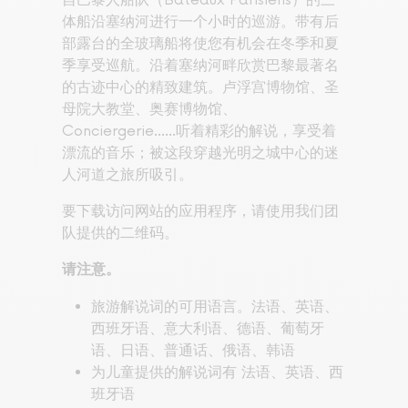
自巴黎人船队（Bateaux Parisiens）的三
体船沿塞纳河进行一个小时的巡游。带有后
部露台的全玻璃船将使您有机会在冬季和夏
季享受巡航。沿着塞纳河畔欣赏巴黎最著名
的古迹中心的精致建筑。卢浮宫博物馆、圣
母院大教堂、奥赛博物馆、
Conciergerie......听着精彩的解说，享受着
漂流的音乐；被这段穿越光明之城中心的迷
人河道之旅所吸引。
要下载访问网站的应用程序，请使用我们团
队提供的二维码。
请注意。
旅游解说词的可用语言。法语、英语、
西班牙语、意大利语、德语、葡萄牙
语、日语、普通话、俄语、韩语
为儿童提供的解说词有 法语、英语、西
班牙语