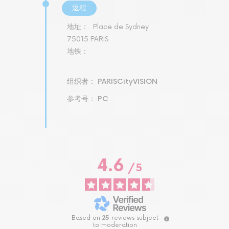
返程
地址：
Place de Sydney
75015 PARIS
地铁：
组织者： PARISCityVISION
参考号： PC
4.6
/
5
Based on
25
reviews subject
to moderation