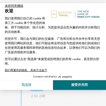
出发
地址：
Place de Sydney, 75015
Paris – Meet our Extime Travel
ambassador
地铁：
Bir Hakeim
时长
2:30 小时