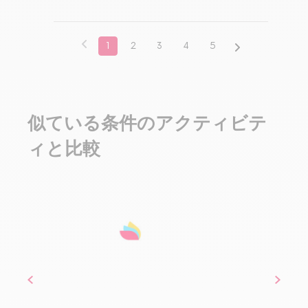
1
2
3
4
5
似ている条件のアクティビテ
ィと比較