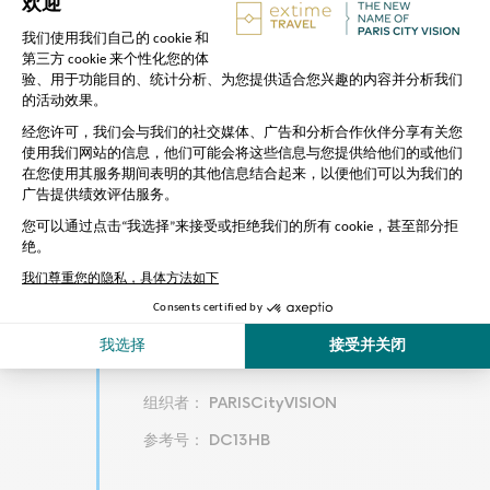
时长
1:30 小时
返程
地址：
Port de Solférino -
Promenade Édouard Glissant,
75007 Paris – Extime Paris Seine
地铁：
Assemblée Nationale
,
Musée d'Orsay
组织者： PARISCityVISION
参考号： DC13HB