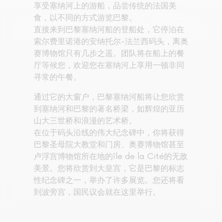
享受塞纳河上的游船，品尝传统的法国美
食，以不同的方式游览巴黎。
直接来到巴黎塞纳河船的登船处，它停泊在
索尔费里诺港的安纳托尔-法兰西码头，离奥
赛博物馆只有几步之遥。团队将在船上的餐
厅等候您，欢迎您在塞纳河上享用一顿非同
寻常的午餐。
通过它的大窗户，巴黎塞纳河船将让您欣赏
到塞纳河和巴黎的著名桥梁，如辉煌的亚历
山大三世桥和浪漫的艺术桥。
在位于码头沿线的伟大纪念碑中，你将获得
巴黎圣母院大教堂和门房、奥赛博物馆甚至
卢浮宫博物馆所在地的île de la Cité的无敌
美景。您将欣赏到大皇宫，它是巴黎的标志
性纪念碑之一，举办了许多展览。您还将看
到波旁宫，国民议会就在这里举行。