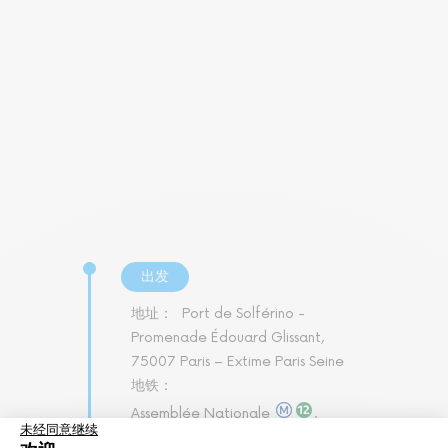
出发
地址：
Port de Solférino -
Promenade Édouard Glissant,
75007 Paris – Extime Paris Seine
地铁：
Assemblée Nationale
,
Musée d'Orsay