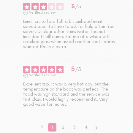
3
/
5
Verified review
Lunch cruise fare felf a bit snubbed mant 
served seem to have to ask for help often from 
server. Unclear other items water Tea not 
included til bill came. Sat me at a windo with 
cracked glass when asked another seat nearby 
wanted 10euros extra.
5
/
5
Verified review
Excellent trip. It was a very hot day, but the 
temperature on the boat was perfect. The 
food was high standard and the service was 
first class. I would highly recommend it. Very 
good value for money.
1
2
3
4