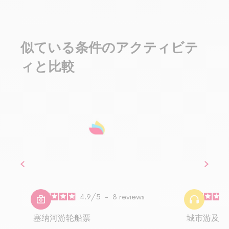
似ている条件のアクティビテ
ィと比較
4.9
/
5
-
8
reviews
塞纳河游轮船票
城市游及塞