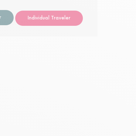
自由参
r
Individual Traveler