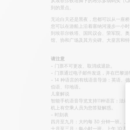
从埃菲尔铁塔脚下的布尔多纳码头（Qua
到的景点。
无论白天还是黑夜，您都可以从一座桥
您可以在游船上沿着塞纳河漫步一小时
到埃菲尔铁塔、国民议会、荣军院、奥
馆、协和广场及其方尖碑、大皇宫和特
请注意
- 门票不可更改、取消或退款。
- 门票通过电子邮件发送，并在巴黎
- 14 种语言的有线语音导游：英
伯语、印地语。
儿童解说
智能手机语音导览支持11种语言：法
机上有空乘人员为您答疑解惑。
- 时刻表
四月至九月：大约每 30 分钟一班。上午 
十月至三月：每小时一班。上午 10:30 至