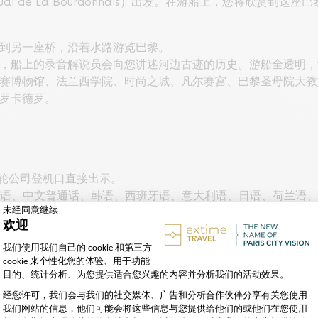
i de La Bourdonnais）出发。在游船上，您将欣赏到
到另一座桥，沿着水路游览巴黎。
，船上的录音解说员会向您讲述河边古迹的历史。游船全透明，
赛博物馆、法兰西学院、时尚之城、凡尔赛宫、巴黎圣母院大教
罗卡德罗。
游轮公司登机口直接出示。
语、德语、中文普通话、韩语、西班牙语、意大利语、日语、荷兰语
语、英语、西班牙语、葡萄牙语、意大利语、德语、中文、印地语
10 点至晚上 10 点
晚上 10:00。