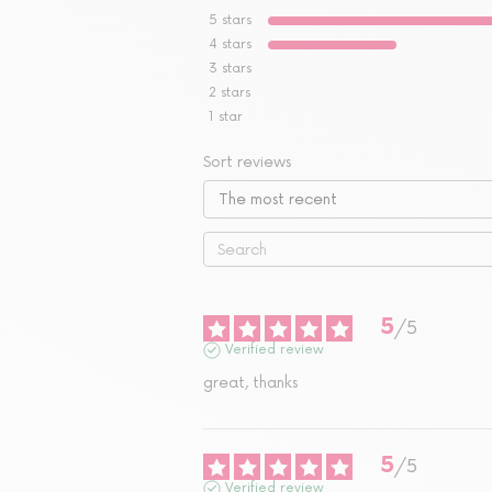
5
stars
4
stars
3
stars
2
stars
1
star
Sort reviews
5
/
5
Verified review
great, thanks
5
/
5
Verified review