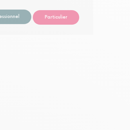
Visite li
essionnel
Particulier