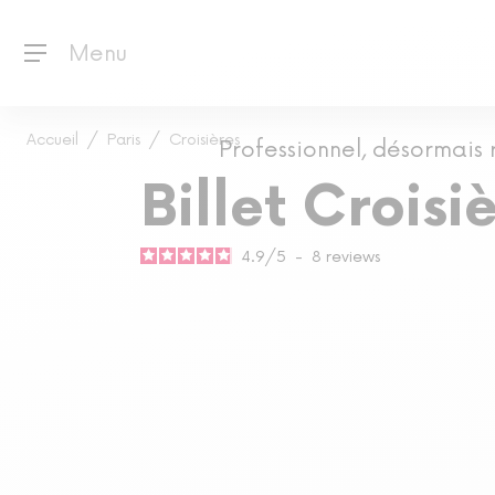
Menu
Accueil
Paris
Croisières
Professionnel, désormais
Billet Croisi
4.9
/
5
-
8
reviews