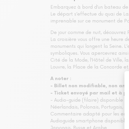
Embarquez à bord d’un bateau de l
Le départ s’effectue du quai de La 
imprenable sur ce monument de Pari
De jour comme de nuit, découvrez Pa
La croisière vous offre une heure 
monuments qui longent la Seine. L’
symboliques. Vous apercevrez ainsi :
Cité de la Mode, l’Hôtel de Ville, 
Louvre, la Place de la Concorde et
A noter :
- Billet non modifiable, non an
- Ticket envoyé par mail et à 
- Audio-guide (filaire) disponible 
Néerlandais, Polonais, Portugais, Ru
Commentaire adapté pour les enf
Audioguide smartphone disponible en 
Japonais, Russe et Arabe