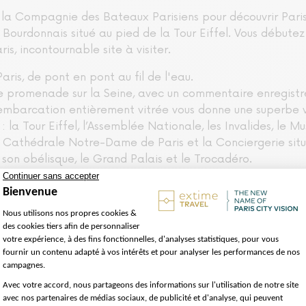
a Compagnie des Bateaux Parisiens pour découvrir Paris 
Bourdonnais situé au pied de la Tour Eiffel. Vous débutez 
s, incontournable site à visiter.
ris, de pont en pont au fil de l'eau.
de promenade sur la Seine, avec un commentaire enregistré
embarcation entièrement vitrée vous donne une superbe vue
 la Tour Eiffel, l’Assemblée Nationale, les Invalides, le Mus
la Cathédrale Notre-Dame de Paris et la Conciergerie située
 son obélisque, le Grand Palais et le Trocadéro.
nulable, non remboursable
présenter directement à l'embarquement des Bateaux
en 14 langues : Anglais, Allemand, Chinois-Mandarin, Coréen
sse, Français, Arabe, Hindi
ants
11 langues : Français, Anglais, Espagnol, Portugais, Italie