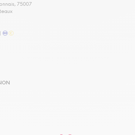
donnais, 75007
teaux
l
SION