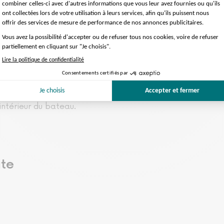
 répondre à vos éventuelles interrogations
 les 30 mn. De 10h00 à 22h
eure. De 10h30 à 22h00
donnés à titre indicatif et sont susceptibles d'être m
Parisiens
)
ectuées à l’entrée du bateau avec le contrôle des sacs. 
cs à dos et sacoches d’ordinateur.
’intérieur du bateau.
ite