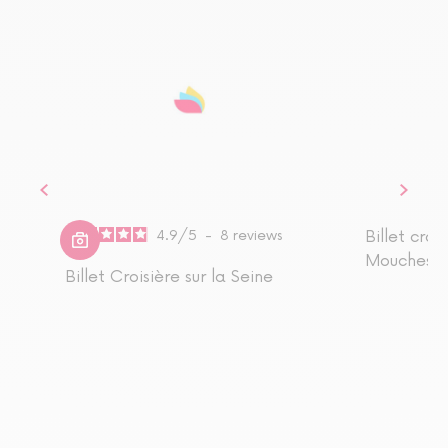
4.9
/
5
-
8
reviews
Billet cro
Mouches®
Billet Croisière sur la Seine