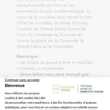
exceptionnelle sur Paris et ses
monuments les plus emblématiques. Au
cours de la croisière, vous verrez la tour
Eiffel, les Invalides, le musée d'Orsay,
l'Institut de France, Notre-Dame de
Paris, la Conciergerie, le musée du
Louvre, la place de la Concorde, le
Grand Palais et le Trocadéro.
Remarque :
- Les billets ne peuvent être ni modifiés,
ni annulés, ni remboursés.
-
Votre billet vous sera envoyé par
e-mail et devra être présenté
directement à l'embarquement des
Vedettes du Pont Neuf.
- La croisière comprend des
commentaires en direct en français et