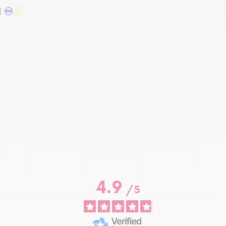
l
4.9
/
5