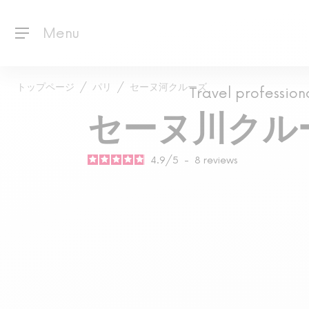
Menu
トップページ
パリ
セーヌ河クルーズ
Travel profession
セーヌ川クル
4.9
/
5
-
8
reviews