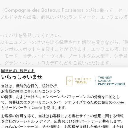
pagnie des Bateaux Parisiens）の船に乗っ
ブルドネから出発。必見のパリのランドマーク、エッフェル塔
ってパリを発見してください。
ぶモニュメントの歴史を語る録音された解説を聞きながら、1
シンボルスポットを見渡すことができます。エッフェル塔、国
・モード、オテル・ド・ヴィル、ノートルダム大聖堂、シテ島
、グラン・パレ、トロカデロなどをご覧いただけます。
い戻しはできません。
バトーパリジャン乗船口で直接ご提示ください。
）、韓国語、スペイン語、イタリア語、日本語、オランダ語、
ィー語の14言語による有線オーディオガイド。
11言語で利用可能：フランス語、英語、スペイン語、ポルト
、アラビア語