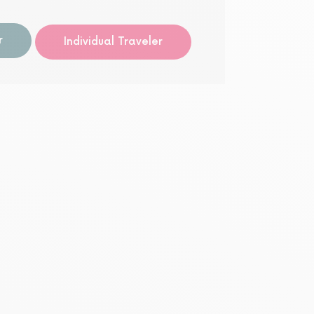
自分自
r
Individual Traveler