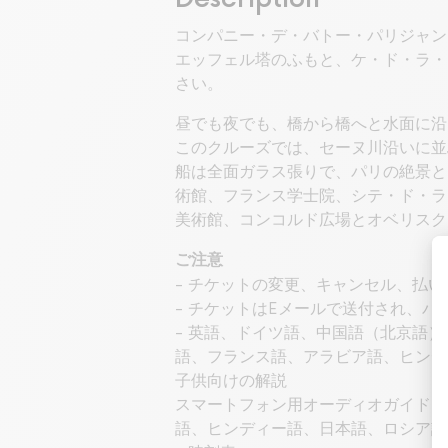
コンパニー・デ・バトー・パリジャン（Com
エッフェル塔のふもと、ケ・ド・ラ・
さい。
昼でも夜でも、橋から橋へと水面に沿
このクルーズでは、セーヌ川沿いに並
船は全面ガラス張りで、パリの絶景と
術館、フランス学士院、シテ・ド・ラ
美術館、コンコルド広場とオベリスク
ご注意
- チケットの変更、キャンセル、払
- チケットはEメールで送付され、
- 英語、ドイツ語、中国語（北京語
語、フランス語、アラビア語、ヒンデ
子供向けの解説
スマートフォン用オーディオガイドは
語、ヒンディー語、日本語、ロシア語