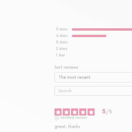
5
stars
4
stars
3
stars
2
stars
1
star
Sort reviews
5
/
5
Verified review
great, thanks