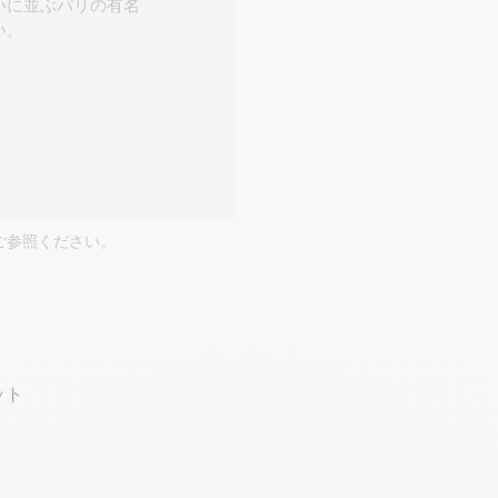
いに並ぶパリの有名
い。
ご参照ください。
ット