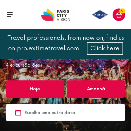
0
Travel professionals, from now on, find us
Página inicial
Paris à noite
on pro.extimetravel.com
Click here
Paris à noite
4
excursão(ões)
Hoje
Amanhã