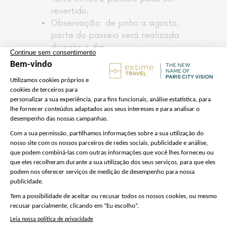
revertido.
Observação: de junho a agosto,
parte do passeio será realizada
durante o dia.
Lembre-se de trazer seus fones de
ouvido para ouvir os comentários
do passeio. Para descarregar a
aplicação que lhe dá acesso ao
comentário áudio, utilize o código
QR fornecido pela nossa equipa.
Observe que, embora você tenha
acesso reservado para entrar na
Torre Eiffel, pode haver atrasos no
posto de controle de segurança.
Por motivos de segurança, o 3.º
andar da Torre Eiffel não é
acessível a visitantes com
mobilidade reduzida ou