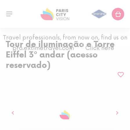
Travel professionals, from now on, find us on
Tour de iluminação e Torre
pro.extimetravel.com
Click here
Eiffel 3º andar (acesso
reservado)